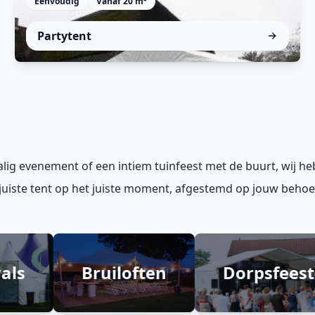
Eenvoudig
Vanaf 20 m²
Snel opgezet, weerbestendig en ideaal voor
Partytent
tuinfeesten, buurtfeesten, BBQ's, fairs en meer!
lig evenement of een intiem tuinfeest met de buurt, wij he
juiste tent op het juiste moment, afgestemd op jouw behoe
Bruiloften
Dorpsfeesten