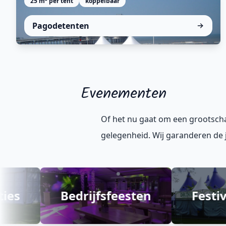
25 m² per tent
koppelbaar
Pagodetent: elegante dakconstructie, luxe
Pagodetenten
uitstraling. Zonder centrale mast, veelzijdig
inzetbaar voor festivals tot markten.
Evenementen
Of het nu gaat om een grootscha
gelegenheid. Wij garanderen de 
Bedrijfsfeesten
Festivals