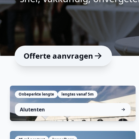
Offerte aanvragen
Onbeperkte lengte
lengtes vanaf 5m
Veelzijdig, stevig, ideaal voor elk event. Perfect
Alutenten
voor feesten, beurzen en meer!