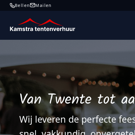
Bellen
Mailen
Telefoonnummer
E-mail
Van Twente tot aan
Wij leveren de perfecte fees
snel, vakkundig, onvergetel