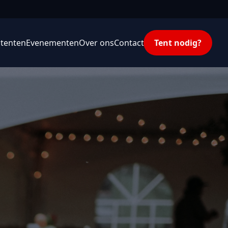
tenten
Evenementen
Over ons
Contact
Tent nodig?