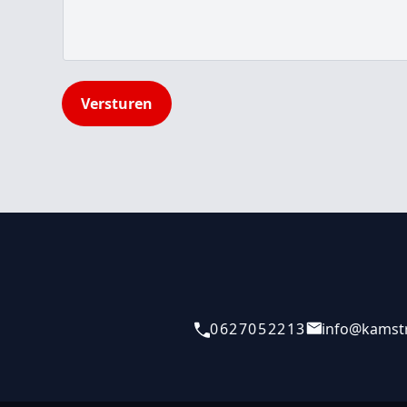
Versturen
0627052213
info@kamstr
Telefoonnummer
Contact e-mail